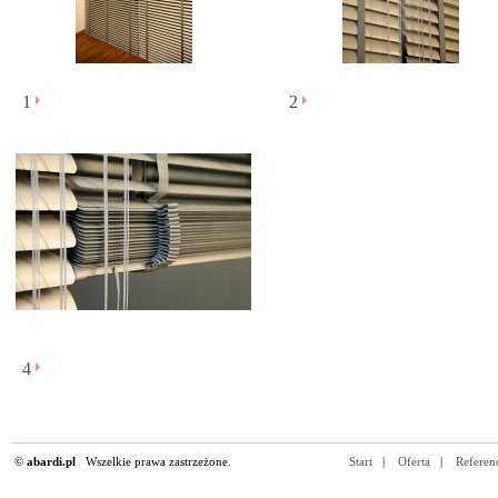
1
2
4
©
abardi.pl
Wszelkie prawa zastrzeżone.
Start
|
Oferta
|
Referen