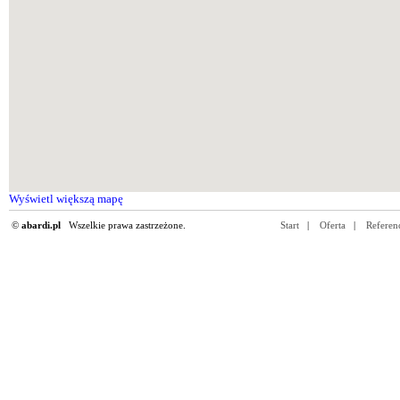
Wyświetl większą mapę
©
abardi.pl
Wszelkie prawa zastrzeżone.
Start
|
Oferta
|
Referen